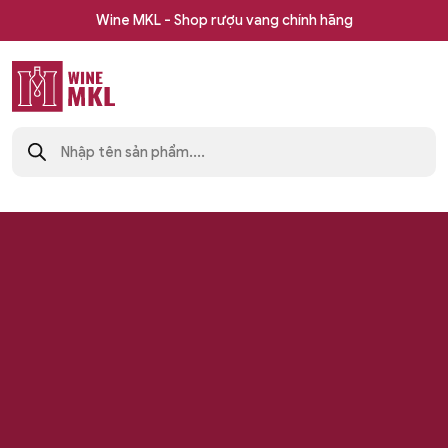
Skip
Wine MKL - Shop rượu vang chính hãng
to
content
Shop
Tìm
rượu
kiếm
sản
vang
phẩm
nhập
khẩu
Wine
MKL