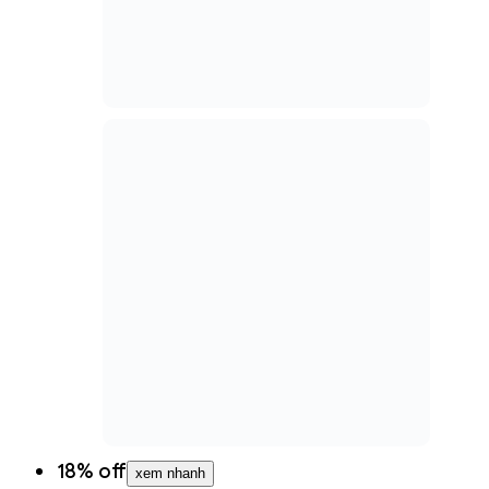
Rượu vang Chile 1918 Classic Sauvignon
Blanc
370.000 ₫
452.000 ₫
Thêm vào giỏ hàng