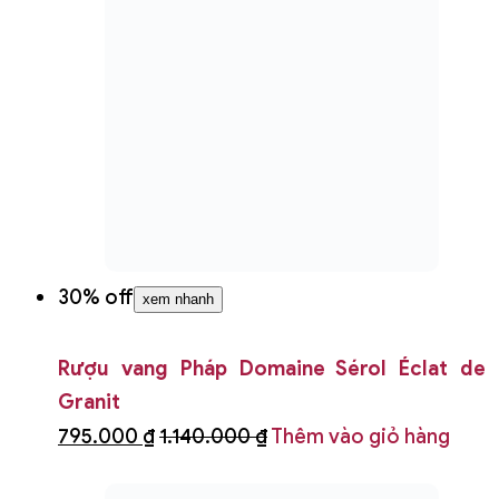
30% off
xem nhanh
Rượu vang Ý Granducato Chianti DOCG
572.000 ₫
820.000 ₫
Thêm vào giỏ hàng