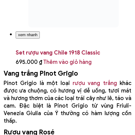
chỉ hương vị dễ uống và cảm nhận tinh tế mà nó
mang lại, màu sắc nhẹ nhàng và lãng mạn cũng vô
cùng được lòng phái đẹp. Nếu bạn đang có ý định
mua rượu vang tặng cô ấy, đừng quên cân nhắc
đến rượu vang hồng.
Một số dòng vang đỏ nhẹ thích hợp cho
nữ giới
Rượu vang Pháp
có thể xem là loại vang dễ uống
nhất trong các quốc gia nổi tiếng về vang. Hầu hết
các dòng rượu vang xuất xứ ở Pháp đều có hương
vị tinh tế, hậu vị phong phú nhưng dễ chịu, và hơn
hết, mùi hương tuyệt vời và tươi mới của nó sẽ
chinh phục phái đẹp một cách dễ dàng. Bên cạnh
đó, một số quốc gia Thế giới cũ như Ý, Tây Ban
Nha cũng có nhiều dòng vang đỏ nhẹ dành cho
phái đẹp.