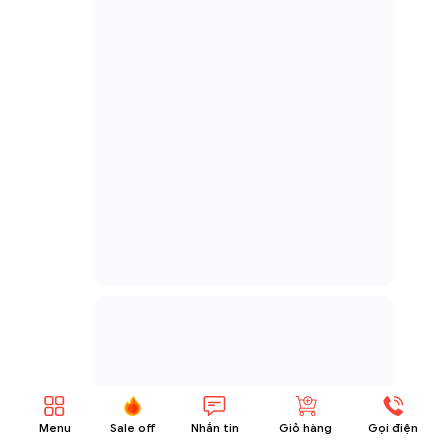
30% off
xem nhanh
Rượu vang Mỹ Morgan Bay by Rutherford
Napa Valley Cabernet Sauvignon
605.000 ₫
870.000 ₫
Thêm vào giỏ hàng
Menu
Sale off
Nhắn tin
Giỏ hàng
Gọi điện