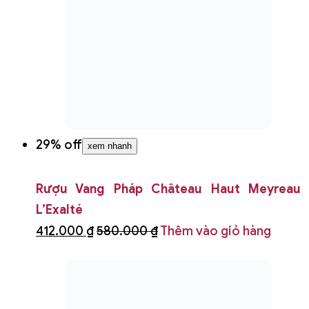
xem nhanh
Set rượu vang Chile 1918 Classic
695.000 ₫
Thêm vào giỏ hàng
Vang trắng Pinot Grigio
Pinot Grigio là một loại
rượu vang trắng
khác