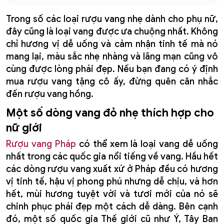
30% off
xem nhanh
Rượu vang Pháp Domaine Sérol Éclat de
Granit
795.000 ₫
1.140.000 ₫
Thêm vào giỏ hàng