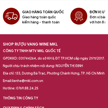
GIAO HÀNG TOÀN QUỐC
ĐƠN VỊ UY 
Giao hàng toàn quốc
Đơn vị bán l
kiểm hàng - thanh toán
với hơn 8 n
SHOP RƯỢU VANG WINE MKL
CÔNG TY TNHH MTV MKL QUỐC TẾ
GPDKKD: 031744264, do sở KH & ĐT TP.HCM cấp ngày 21/11/2017.
Người chịu trách nhiệm nội dung: NGUYỄN THỊ ĐỊNH
Địa chỉ: 133, Dương Bá Trạc, Phường Chánh Hưng, TP. Hồ Chí Minh
Email:lienhe@mkl.com.vn
Hotline: 0769.88.24.25
THÔNG TIN CÔNG TY
QUY ĐỊNH & CHÍNH SÁCH