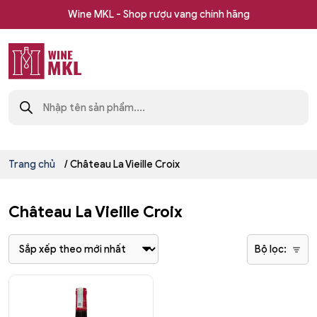
Skip
Wine MKL - Shop rượu vang chính hãng
to
content
Shop
Tìm
rượu
kiếm
sản
vang
phẩm
nhập
khẩu
Wine
Trang chủ
/ Château La Vieille Croix
MKL
Château La Vieille Croix
Bộ lọc: