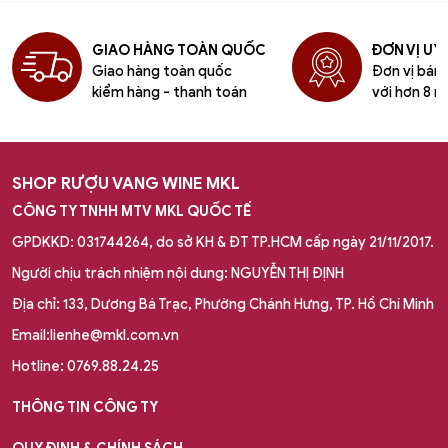
GIAO HÀNG TOÀN QUỐC
ĐƠN VỊ UY 
Giao hàng toàn quốc
Đơn vị bán l
kiểm hàng - thanh toán
với hơn 8 n
SHOP RƯỢU VANG WINE MKL
CÔNG TY TNHH MTV MKL QUỐC TẾ
GPDKKD: 031744264, do sở KH & ĐT TP.HCM cấp ngày 21/11/2017.
Người chịu trách nhiệm nội dung: NGUYỄN THỊ ĐỊNH
Địa chỉ: 133, Dương Bá Trạc, Phường Chánh Hưng, TP. Hồ Chí Minh
Email:lienhe@mkl.com.vn
Hotline: 0769.88.24.25
THÔNG TIN CÔNG TY
QUY ĐỊNH & CHÍNH SÁCH