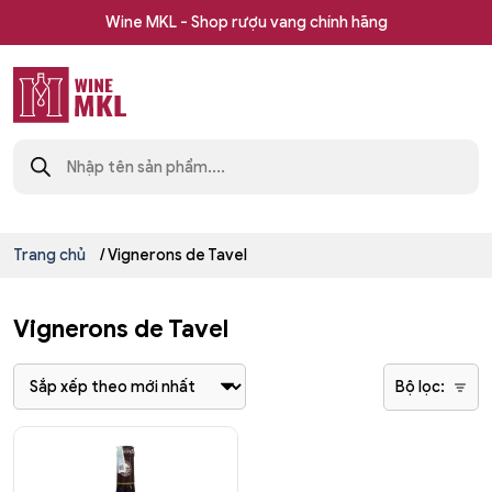
Skip
Wine MKL - Shop rượu vang chính hãng
to
content
Shop
Tìm
rượu
kiếm
sản
vang
phẩm
nhập
khẩu
Wine
Trang chủ
/ Vignerons de Tavel
MKL
Vignerons de Tavel
Bộ lọc: