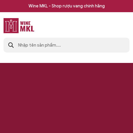
Skip
Wine MKL - Shop rượu vang chính hãng
to
content
Shop
Tìm
rượu
kiếm
sản
vang
phẩm
nhập
khẩu
Wine
MKL