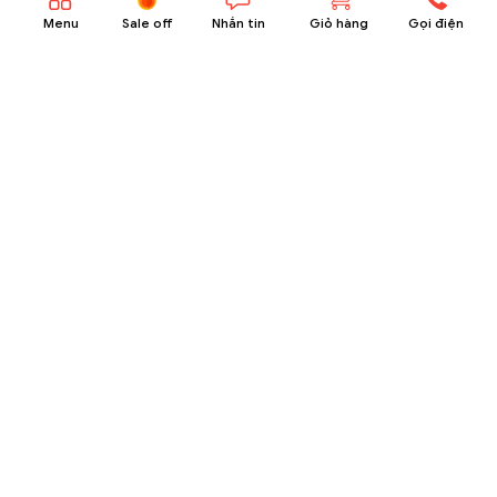
Menu
Sale off
Nhắn tin
Giỏ hàng
Gọi điện
5 chai rượu vang trắng tươi mát đề cử để
“chill” Hè
Ngày đăng
11/07/2024
bởi
Wine MKL