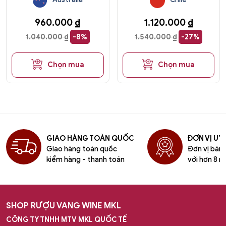
960.000
₫
1.120.000
₫
1.040.000
₫
-8%
1.540.000
₫
-27%
Chọn mua
Chọn mua
GIAO HÀNG TOÀN QUỐC
ĐƠN VỊ UY 
Giao hàng toàn quốc
Đơn vị bán l
kiểm hàng - thanh toán
với hơn 8 n
SHOP RƯỢU VANG WINE MKL
CÔNG TY TNHH MTV MKL QUỐC TẾ