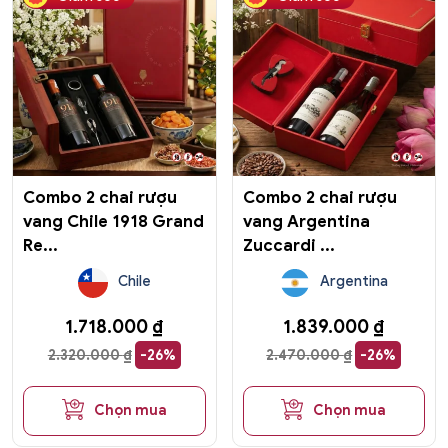
Combo 2 chai rượu
Combo 2 chai rượu
vang Chile 1918 Grand
vang Argentina
Re...
Zuccardi ...
Chile
Argentina
1.718.000
₫
1.839.000
₫
2.320.000
₫
-26%
2.470.000
₫
-26%
Chọn mua
Chọn mua