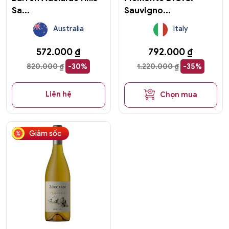
Sa...
Sauvigno...
Australia
Italy
572.000
₫
792.000
₫
820.000
₫
-30%
1.220.000
₫
-35%
Liên hệ
Chọn mua
Giảm sốc