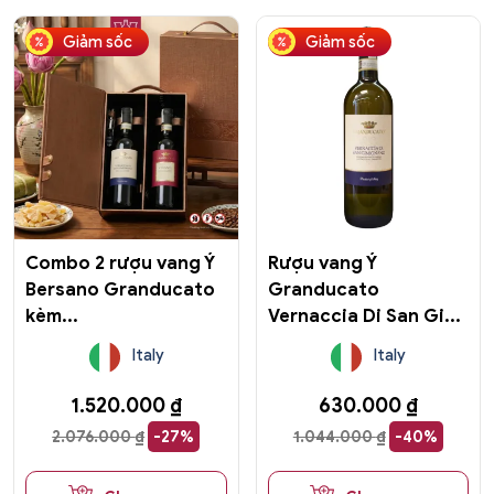
Giảm sốc
Giảm sốc
Combo 2 rượu vang Ý
Rượu vang Ý
Bersano Granducato
Granducato
kèm...
Vernaccia Di San Gi...
Italy
Italy
1.520.000
₫
630.000
₫
2.076.000
₫
-27%
1.044.000
₫
-40%