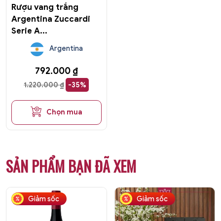
Rượu vang trắng
Argentina Zuccardi
Serie A...
Argentina
792.000
₫
1.220.000
₫
-35%
Chọn mua
SẢN PHẨM BẠN ĐÃ XEM
Giảm sốc
Giảm sốc