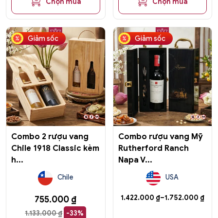
Chọn mua
Chọn mua
Sản
Giảm sốc
Giảm sốc
phẩm
này
có
nhiều
biến
thể.
Các
tùy
chọn
có
Combo 2 rượu vang
Combo rượu vang Mỹ
thể
Chile 1918 Classic kèm
Rutherford Ranch
được
h...
Napa V...
chọn
trên
Chile
USA
trang
sản
Khoảng
1.422.000
₫
–
1.752.000
₫
755.000
₫
phẩm
giá:
1.133.000
₫
-33%
từ