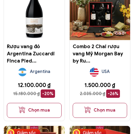
Rượu vang đỏ
Combo 2 Chai rượu
Argentina Zuccardi
vang Mỹ Morgan Bay
Finca Pied...
by Ru...
Argentina
USA
12.100.000
₫
1.500.000
₫
15.180.000
₫
-20%
2.035.000
₫
-26%
Chọn mua
Chọn mua
Giảm sốc
Giảm sốc