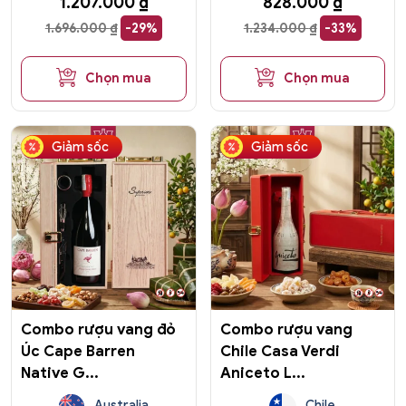
1.207.000
₫
828.000
₫
1.696.000
₫
-29%
1.234.000
₫
-33%
Chọn mua
Chọn mua
Giảm sốc
Giảm sốc
Combo rượu vang đỏ
Combo rượu vang
Úc Cape Barren
Chile Casa Verdi
Native G...
Aniceto L...
Australia
Chile