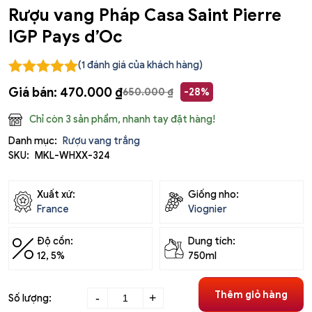
Rượu vang Pháp Casa Saint Pierre
IGP Pays d’Oc
(
1
đánh giá của khách hàng)
Giá bán:
470.000
₫
650.000
₫
-28%
Chỉ còn 3 sản phẩm, nhanh tay đặt hàng!
Danh mục:
Rượu vang trắng
SKU:
MKL-WHXX-324
Xuất xứ:
Giống nho:
France
Viognier
Độ cồn:
Dung tích:
12, 5%
750ml
Rượu
Thêm giỏ hàng
-
+
Số lượng:
vang