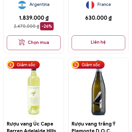
Argentina
France
1.839.000
₫
630.000
₫
2.470.000
₫
-26%
Liên hệ
Chọn mua
Giảm sốc
Giảm sốc
Rượu vang Úc Cape
Rượu vang trắng Ý
Barren Adelaide Hills
Piemonte D.O.C.