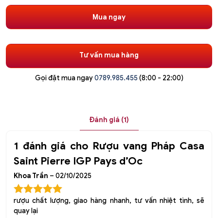
Pháp
Mua ngay
Casa
Saint
Pierre
IGP
Tư vấn mua hàng
Pays
d’Oc
Gọi đặt mua ngay
0789.985.455
(8:00 - 22:00)
số
lượng
Đánh giá (1)
1 đánh giá cho
Rượu vang Pháp Casa
Saint Pierre IGP Pays d’Oc
Khoa Trần
–
02/10/2025
rượu chất lượng, giao hàng nhanh, tư vấn nhiệt tình, sẽ
quay lại