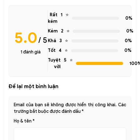
Rất
1
⭐️
0%
kém
5.0
Kém
2
⭐️
0%
/ 5
Khá
3
⭐️
0%
Tốt
4
⭐️
0%
1 đánh giá
Tuyệt
5
⭐️
100
vời
Để lại một bình luận
Email của bạn sẽ không được hiển thị công khai.
Các
trường bắt buộc được đánh dấu
*
Họ & tên
*