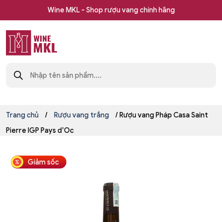
Skip
Wine MKL - Shop rượu vang chính hãng
to
content
Shop
Tìm
rượu
kiếm
sản
vang
phẩm
nhập
khẩu
Wine
Trang chủ
/
Rượu vang trắng
/ Rượu vang Pháp Casa Saint
MKL
Pierre IGP Pays d’Oc
Giảm sốc