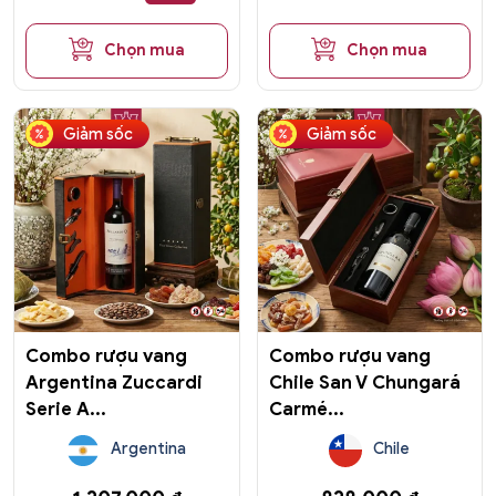
1.422.000 ₫
đến
Chọn mua
Chọn mua
1.752.000 ₫
Giảm sốc
Giảm sốc
Combo rượu vang
Combo rượu vang
Argentina Zuccardi
Chile San V Chungará
Serie A...
Carmé...
Argentina
Chile