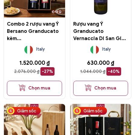
Combo 2 rượu vang Ý
Rượu vang Ý
Bersano Granducato
Granducato
kèm...
Vernaccia Di San Gi...
Italy
Italy
1.520.000
₫
630.000
₫
2.076.000
₫
-27%
1.044.000
₫
-40%
Chọn mua
Chọn mua
Sản
Giảm sốc
Giảm sốc
phẩm
này
có
nhiều