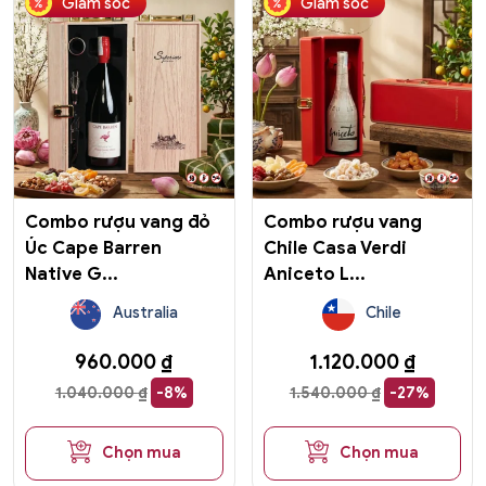
Giảm sốc
Giảm sốc
Combo rượu vang đỏ
Combo rượu vang
Úc Cape Barren
Chile Casa Verdi
Native G...
Aniceto L...
Australia
Chile
960.000
₫
1.120.000
₫
1.040.000
₫
-8%
1.540.000
₫
-27%
Chọn mua
Chọn mua