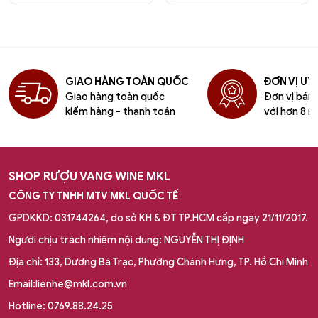
GIAO HÀNG TOÀN QUỐC
ĐƠN VỊ UY 
Giao hàng toàn quốc
Đơn vị bán l
kiểm hàng - thanh toán
với hơn 8 n
SHOP RƯỢU VANG WINE MKL
CÔNG TY TNHH MTV MKL QUỐC TẾ
GPDKKD: 031744264, do sở KH & ĐT TP.HCM cấp ngày 21/11/2017.
Người chịu trách nhiệm nội dung: NGUYỄN THỊ ĐỊNH
Địa chỉ: 133, Dương Bá Trạc, Phường Chánh Hưng, TP. Hồ Chí Minh
Email:lienhe@mkl.com.vn
Hotline: 0769.88.24.25