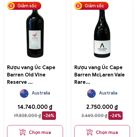
Giảm sốc
Giảm sốc
Rượu vang Úc Cape
Rượu vang Úc Cape
Barren Old Vine
Barren McLaren Vale
Reserve ...
Rare...
Australia
Australia
14.740.000
₫
2.750.000
₫
19.838.000
₫
-26%
3.640.000
₫
-24%
Chọn mua
Chọn mua