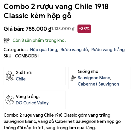
Combo 2 rượu vang Chile 1918
Classic kèm hộp gỗ
Giá bán:
755.000
₫
1.133.000
₫
-33%
Còn 8 sản phẩm trong kho.
Categories:
Hộp quà tặng
,
Rượu vang đỏ
,
Rượu vang trắng
SKU:
COMBODB1
Giống nho:
Xuất xứ:
Sauvignon Blanc
,
Chile
Cabernet Sauvignon
Vùng trồng:
DO Curicó Valley
Combo 2 rượu vang Chile 1918 Classic gồm vang trắng
Sauvignon Blanc, vang đỏ Cabernet Sauvignon kèm hộp gỗ
thông đôi nắp trượt, sang trọng làm quà tặng.