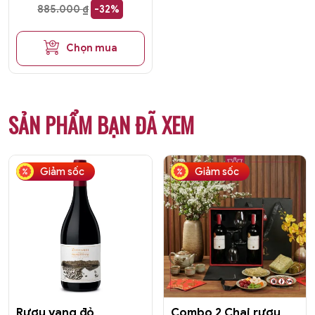
885.000
₫
-32%
Chọn mua
SẢN PHẨM BẠN ĐÃ XEM
Giảm sốc
Giảm sốc
Rượu vang đỏ
Combo 2 Chai rượu