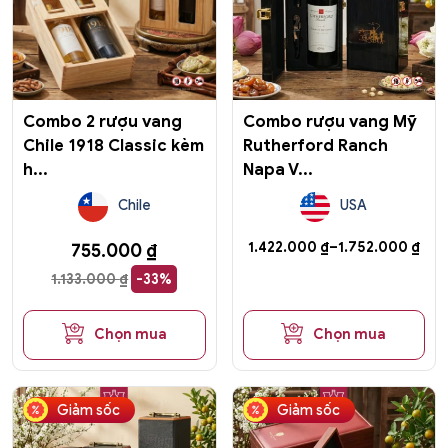
biến
thể.
Các
tùy
chọn
có
Combo 2 rượu vang
Combo rượu vang Mỹ
thể
Chile 1918 Classic kèm
Rutherford Ranch
được
h...
Napa V...
chọn
trên
Chile
USA
trang
sản
Khoảng
1.422.000
₫
–
1.752.000
₫
755.000
₫
phẩm
giá:
1.133.000
₫
-33%
từ
1.422.000 ₫
đến
Chọn mua
Chọn mua
1.752.000 ₫
Giảm sốc
Giảm sốc