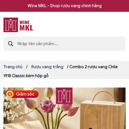
Skip
Wine MKL - Shop rượu vang chính hãng
to
content
Shop
Tìm
rượu
kiếm
sản
vang
phẩm
nhập
khẩu
Wine
Trang chủ
/
Rượu vang trắng
/ Combo 2 rượu vang Chile
MKL
1918 Classic kèm hộp gỗ
Giảm sốc