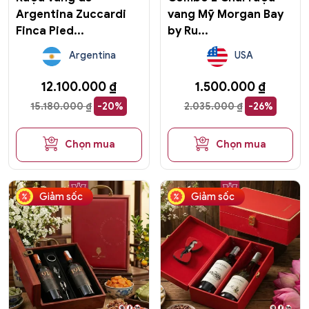
Argentina Zuccardi
vang Mỹ Morgan Bay
Finca Pied...
by Ru...
Argentina
USA
12.100.000
₫
1.500.000
₫
15.180.000
₫
-20%
2.035.000
₫
-26%
Chọn mua
Chọn mua
Giảm sốc
Giảm sốc