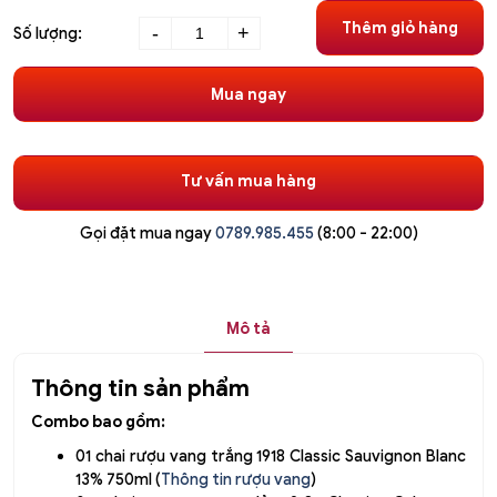
Combo
Thêm giỏ hàng
-
+
Số lượng:
2
rượu
Mua ngay
vang
Chile
1918
Classic
Tư vấn mua hàng
kèm
hộp
Gọi đặt mua ngay
0789.985.455
(8:00 - 22:00)
gỗ
số
lượng
Mô tả
Thông tin sản phẩm
Combo bao gồm:
01 chai rượu vang trắng 1918 Classic Sauvignon Blanc
13% 750ml (
Thông tin rượu vang
)