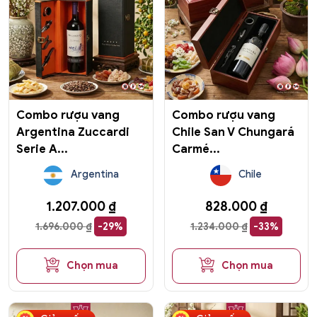
Combo rượu vang
Combo rượu vang
Argentina Zuccardi
Chile San V Chungará
Serie A...
Carmé...
Argentina
Chile
1.207.000
₫
828.000
₫
1.696.000
₫
-29%
1.234.000
₫
-33%
Chọn mua
Chọn mua