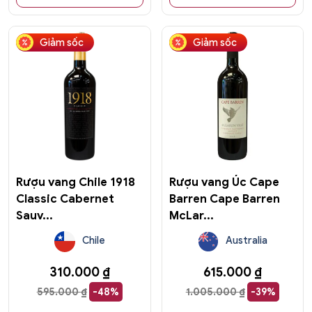
Giảm sốc
Giảm sốc
Rượu vang Chile 1918
Rượu vang Úc Cape
Classic Cabernet
Barren Cape Barren
Sauv...
McLar...
Chile
Australia
310.000
₫
615.000
₫
595.000
₫
-48%
1.005.000
₫
-39%