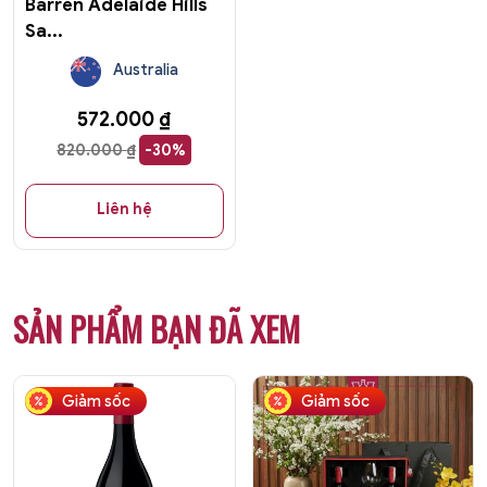
Barren Adelaide Hills
Sa...
Australia
572.000
₫
820.000
₫
-30%
Liên hệ
SẢN PHẨM BẠN ĐÃ XEM
Giảm sốc
Giảm sốc