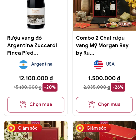
Rượu vang đỏ
Combo 2 Chai rượu
Argentina Zuccardi
vang Mỹ Morgan Bay
Finca Pied...
by Ru...
Argentina
USA
12.100.000
₫
1.500.000
₫
15.180.000
₫
-20%
2.035.000
₫
-26%
Chọn mua
Chọn mua
Giảm sốc
Giảm sốc