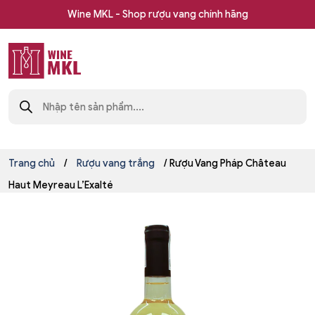
Skip
Wine MKL - Shop rượu vang chính hãng
to
content
Shop
Tìm
rượu
kiếm
sản
vang
phẩm
nhập
khẩu
Wine
Trang chủ
/
Rượu vang trắng
/ Rượu Vang Pháp Château
MKL
Haut Meyreau L’Exalté