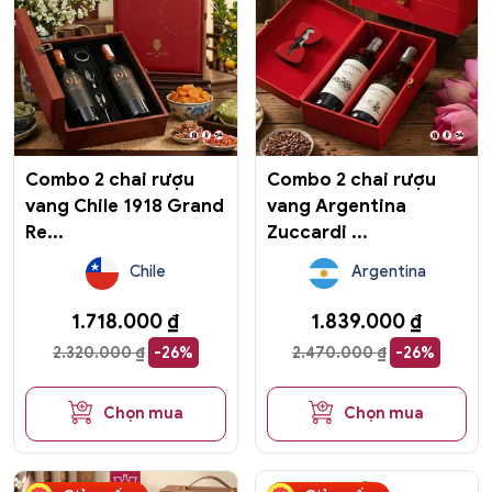
Combo 2 chai rượu
Combo 2 chai rượu
vang Chile 1918 Grand
vang Argentina
Re...
Zuccardi ...
Chile
Argentina
1.718.000
₫
1.839.000
₫
2.320.000
₫
-26%
2.470.000
₫
-26%
Chọn mua
Chọn mua