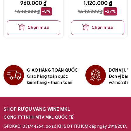
960.000
₫
1.120.000
₫
1.040.000
₫
-8%
1.540.000
₫
-27%
Chọn mua
Chọn mua
GIAO HÀNG TOÀN QUỐC
ĐƠN VỊ UY 
Giao hàng toàn quốc
Đơn vị bán l
kiểm hàng - thanh toán
với hơn 8 n
SHOP RƯỢU VANG WINE MKL
CÔNG TY TNHH MTV MKL QUỐC TẾ
GPDKKD: 031744264, do sở KH & ĐT TP.HCM cấp ngày 21/11/2017.