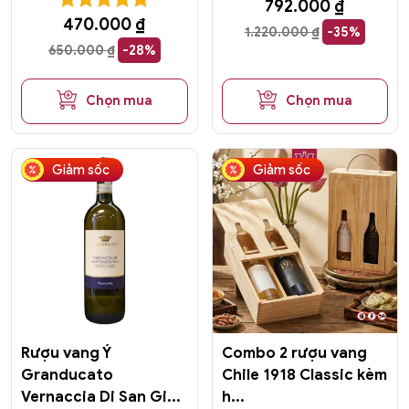
792.000
₫
470.000
₫
1.220.000
₫
-35%
650.000
₫
-28%
Chọn mua
Chọn mua
Giảm sốc
Giảm sốc
Rượu vang Ý
Combo 2 rượu vang
Granducato
Chile 1918 Classic kèm
Vernaccia Di San Gi...
h...