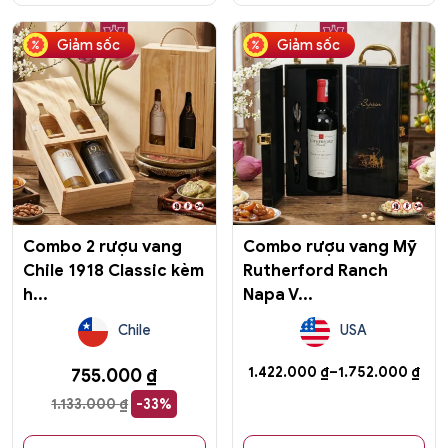
Sản
Giảm sốc
Giảm sốc
phẩm
này
có
nhiều
biến
thể.
Các
tùy
chọn
có
Combo 2 rượu vang
Combo rượu vang Mỹ
thể
Chile 1918 Classic kèm
Rutherford Ranch
được
h...
Napa V...
chọn
trên
Chile
USA
trang
sản
Khoảng
1.422.000
₫
–
1.752.000
₫
755.000
₫
phẩm
giá:
1.133.000
₫
-33%
từ
1.422.000 ₫