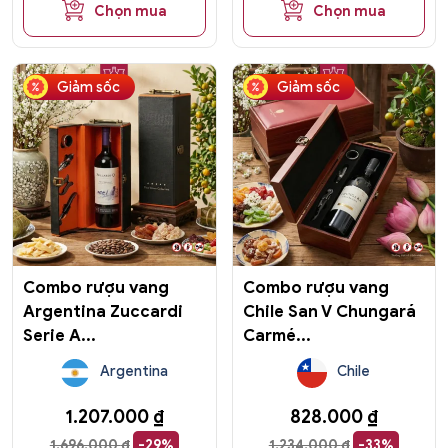
đến
Chọn mua
Chọn mua
1.752.000 ₫
Giảm sốc
Giảm sốc
Combo rượu vang
Combo rượu vang
Argentina Zuccardi
Chile San V Chungará
Serie A...
Carmé...
Argentina
Chile
1.207.000
₫
828.000
₫
1.696.000
₫
-29%
1.234.000
₫
-33%