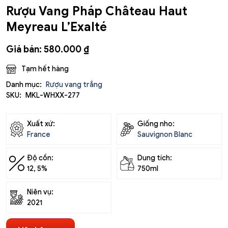
Rượu Vang Pháp Château Haut
Meyreau L’Exalté
Giá bán:
580.000
₫
Tạm hết hàng
Danh mục:
Rượu vang trắng
SKU:
MKL-WHXX-277
Xuất xứ:
Giống nho:
France
Sauvignon Blanc
Độ cồn:
Dung tích:
12, 5%
750ml
Niên vụ:
2021