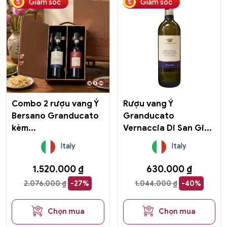
Giảm sốc
Giảm sốc
Combo 2 rượu vang Ý
Rượu vang Ý
Bersano Granducato
Granducato
kèm...
Vernaccia Di San Gi...
Italy
Italy
1.520.000
₫
630.000
₫
2.076.000
₫
-27%
1.044.000
₫
-40%
Chọn mua
Chọn mua