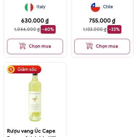
Italy
Chile
630.000
₫
755.000
₫
1.044.000
₫
-40%
1.133.000
₫
-33%
Chọn mua
Chọn mua
Giảm sốc
Rượu vang Úc Cape