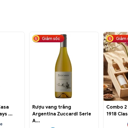
Giảm sốc
Giảm 
Casa
Rượu vang trắng
Combo 2 
ys ...
Argentina Zuccardi Serie
1918 Clas
A...
ce