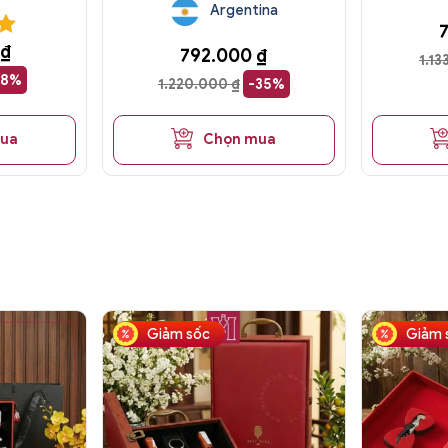
Argentina
₫
792.000
₫
1.1
28%
1.220.000
₫
-35%
mua
Chọn mua
Giảm sốc
Giảm 