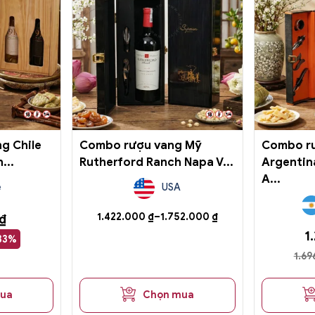
có
nhiều
biến
thể.
Các
tùy
chọn
có
thể
được
g Chile
Combo rượu vang Mỹ
Combo r
chọn
...
Rutherford Ranch Napa V...
Argentin
trên
A...
e
USA
trang
sản
Khoảng
1.422.000
₫
–
1.752.000
₫
₫
phẩm
giá:
1
33%
từ
1.6
1.422.000 ₫
đến
1.752.000 ₫
mua
Chọn mua