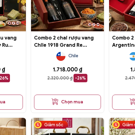
ợu vang
Combo 2 chai rượu vang
Combo 2 
Ru...
Chile 1918 Grand Re...
Argentina
Chile
0
₫
1.718.000
₫
1
-26%
2.320.000
₫
-26%
2.4
mua
Chọn mua
Sản
Giảm sốc
Giảm 
phẩm
này