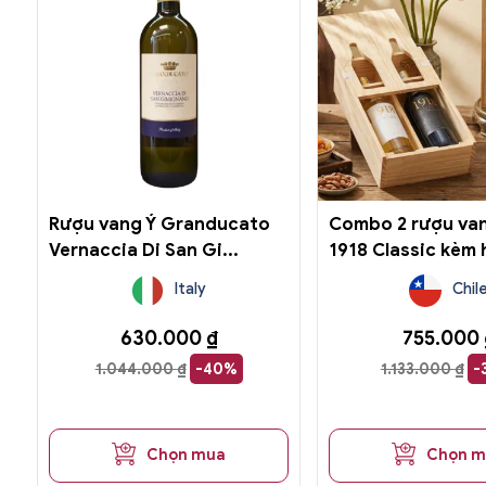
Rượu vang Ý Granducato
Combo 2 rượu van
Vernaccia Di San Gi...
1918 Classic kèm h
Italy
Chil
630.000
₫
755.000
1.044.000
₫
-40%
1.133.000
₫
-
Chọn mua
Chọn 