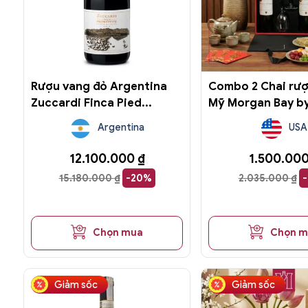
Rượu vang đỏ Argentina
Combo 2 Chai rư
Zuccardi Finca Pied...
Mỹ Morgan Bay by 
Argentina
USA
12.100.000
₫
1.500.00
15.180.000
₫
-20%
2.035.000
₫
Chọn mua
Chọn 
Giảm sốc
Giảm sốc