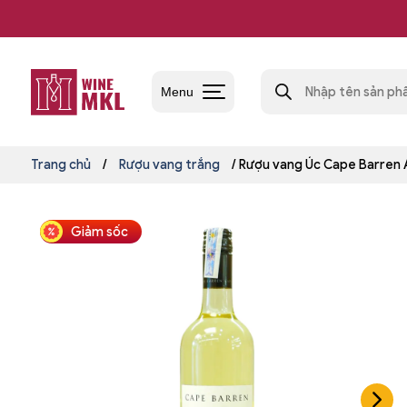
Skip
to
content
Tìm
kiếm
Menu
sản
phẩm
Shop
rượu
vang
Trang chủ
/
Rượu vang trắng
/ Rượu vang Úc Cape Barren A
nhập
khẩu
Wine
Giảm sốc
MKL