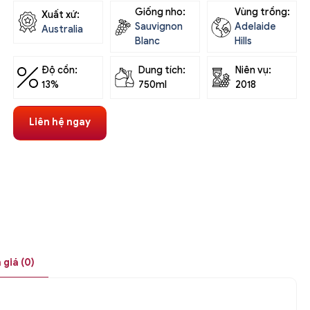
Giống nho:
Vùng trồng:
Xuất xứ:
Sauvignon
Adelaide
Australia
Blanc
Hills
Độ cồn:
Dung tích:
Niên vụ:
13%
750ml
2018
Liên hệ ngay
 giá (0)