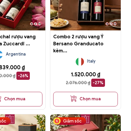
chai rượu vang
Combo 2 rượu vang Ý
 Zuccardi ...
Bersano Granducato
kèm...
Argentina
Italy
.839.000
₫
1.520.000
₫
70.000
₫
-26%
2.076.000
₫
-27%
Chọn mua
Chọn mua
sốc
Giảm sốc