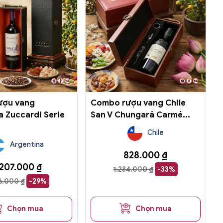
ượu vang
Combo rượu vang Chile
a Zuccardi Serie
San V Chungará Carmé...
Chile
Argentina
828.000
₫
.207.000
₫
1.234.000
₫
-33%
96.000
₫
-29%
Chọn mua
Chọn mua