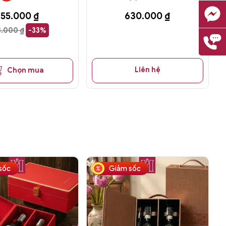
755.000
₫
630.000
₫
33.000
₫
-33%
Liên hệ
Chọn mua
sốc
Giảm sốc