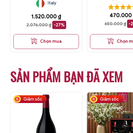
Italy
470.000
1.520.000
₫
650.000
₫
-
2.076.000
₫
-27%
Chọn mua
Chọn 
SẢN PHẨM BẠN ĐÃ XEM
Giảm sốc
Giảm sốc