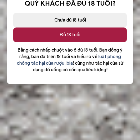
QUÝ KHÁCH ĐÃ ĐỦ 18 TUỔI?
Reserve ...
Australia
Chưa đủ 18 tuổi
8.250.000
₫
Đủ 18 tuổi
11.860.000
₫
-30%
Bằng cách nhấp chuột vào ô đủ 18 tuổi. Bạn đồng ý
Chọn mua
rằng, bạn đã trên 18 tuổi và hiểu rõ về
luật phòng
chống tác hại của rượu, bia
! cũng như tác hại của sử
dụng đồ uống có cồn quá liều lượng!
SẢN PHẨM BẠN ĐÃ XEM
Giảm sốc
Giảm sốc