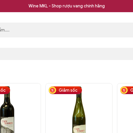
Wine MKL - Shop rượu vang chính hãng
sốc
Giảm sốc
G