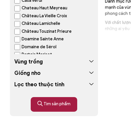
Casa Verdi
Danh mục rượ
mạnh của vùng
Chateau Haut Meyreau
phong cách t
Château La Vieille Croix
Với chất lượn
Château Lamichelle
những ai yêu
Château Touzinat Prieure
👉 Khám phá n
Doamine Sainte Anne
thế giới.
Domaine de Sérol
Pertois Moriset
Vùng trồng
Rutherford Ranch
San Vicente
Giống nho
Tinto Figuero
Lọc theo thuộc tính
Vignerons de Tavel
Zuccardi
Tìm sản phẩm