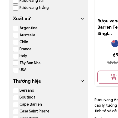
Rượu vang sủi
Rượu vang trắng
Xuất xứ
Rượu van
Barren Te
Argentina
Singl...
Australia
Chile
France
6
Italy
1.105
Tây Ban Nha
USA
Thương hiệu
Bersano
Boutinot
Rượu vang Ade
Cape Barren
cao lý tưởng 
tinh tế và cấ
Casa Saint Pierre