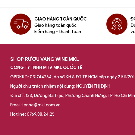
GIAO HÀNG TOÀN QUỐC
ĐƠ
Giao hàng toàn quốc
Đơ
kiểm hàng - thanh toán
vớ
SHOP RƯỢU VANG WINE MKL
CÔNG TY TNHH MTV MKL QUỐC TẾ
GPDKKD: 031744264, do sở KH & ĐT TP.HCM cấp ngày 21/11/201
Người chịu trách nhiệm nội dung: NGUYỄN THỊ ĐỊNH
Địa chỉ: 133, Dương Bá Trạc, Phường Chánh Hưng, TP. Hồ Chí Mi
Email:lienhe@mkl.com.vn
Hotline: 0769.88.24.25