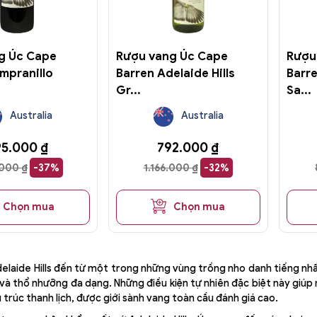
g Úc Cape
Rượu vang Úc Cape
Rượu
mpranillo
Barren Adelaide Hills
Barre
Gr...
Sa...
Australia
Australia
95.000
₫
792.000
₫
.000
₫
-37%
1.166.000
₫
-32%
Chọn mua
Chọn mua
laide Hills đến từ một trong những vùng trồng nho danh tiếng nhất
và thổ nhưỡng đa dạng. Những điều kiện tự nhiên đặc biệt này giúp
u trúc thanh lịch, được giới sành vang toàn cầu đánh giá cao.