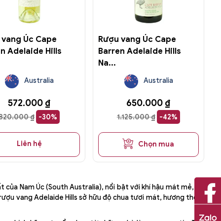
 vang Úc Cape
Rượu vang Úc Cape
n Adelaide Hills
Barren Adelaide Hills
Na...
Australia
Australia
572.000
₫
650.000
₫
820.000
₫
-30%
1.125.000
₫
-42%
Liên hệ
Chọn mua
 của Nam Úc (South Australia), nổi bật với khí hậu mát mẻ, độ
 rượu vang Adelaide Hills sở hữu độ chua tươi mát, hương thơm