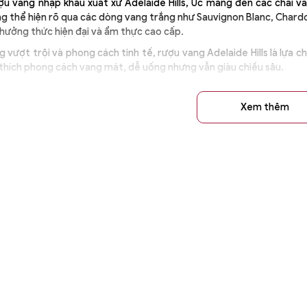
u vang nhập khẩu xuất xứ Adelaide Hills, Úc mang đến các chai va
 thể hiện rõ qua các dòng vang trắng như Sauvignon Blanc, Chardonn
hưởng thức hiện đại và ẩm thực cao cấp.
g vượt trội và phong cách tinh tế, rượu vang Adelaide Hills là lựa c
 thích phong cách vang mát, dễ uống nhưng vẫn giàu chiều sâu.
gay bộ sưu tập rượu vang Adelaide Hills nhập khẩu chính hãng để t
Xem thêm