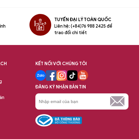
TUYỂN ĐẠI LÝ TOÀN QUỐC
ính
Liên hệ: (+84)76 988 2425 để
trao đổi chi tiết
ÁCH
KẾT NỐI VỚI CHÚNG TÔI
g
ĐĂNG KÝ NHẬN BẢN TIN
án