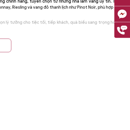
ng chính hãng, tuyển chọn từ những nhà làm vang uy tín. Thế
ay, Riesling và vang đỏ thanh lịch như Pinot Noir, phù hợp với
họn lý tưởng cho tiệc tối, tiếp khách, quà biếu sang trọng hoặc
rải nghiệm tinh hoa rượu vang Úc từ vùng khí hậu mát hàng đầu