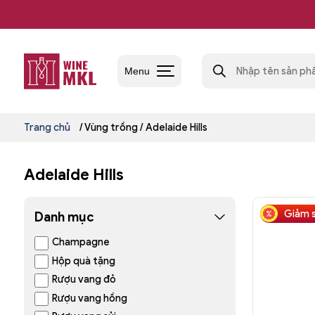
Skip
to
content
Tìm
kiếm
Menu
sản
phẩm
Shop
rượu
vang
Trang chủ
/ Vùng trồng / Adelaide Hills
nhập
khẩu
Wine
Adelaide Hills
MKL
Giảm 
Danh mục
Champagne
Hộp quà tặng
Rượu vang đỏ
Rượu vang hồng