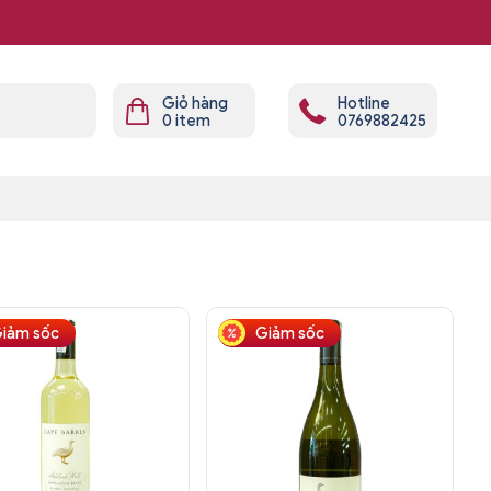
Giỏ hàng
Hotline
0
item
0769882425
iảm sốc
Giảm sốc