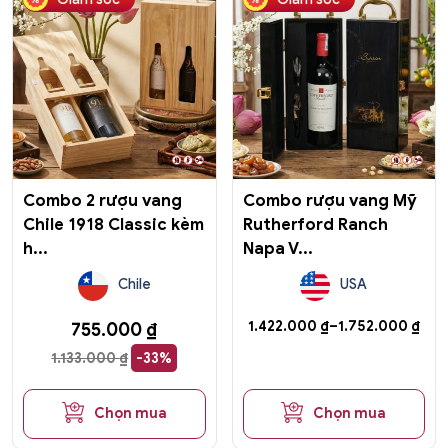
phẩm
này
có
nhiều
biến
thể.
Các
tùy
chọn
có
Combo 2 rượu vang
Combo rượu vang Mỹ
thể
Chile 1918 Classic kèm
Rutherford Ranch
được
h...
Napa V...
chọn
trên
Chile
USA
trang
sản
Khoảng
1.422.000
₫
–
1.752.000
₫
755.000
₫
phẩm
giá:
1.133.000
₫
-33%
từ
1.422.000 ₫
đến
Chọn mua
Chọn mua
1.752.000 ₫