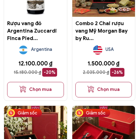
Rượu vang đỏ
Combo 2 Chai rượu
Argentina Zuccardi
vang Mỹ Morgan Bay
Finca Pied...
by Ru...
Argentina
USA
12.100.000
₫
1.500.000
₫
15.180.000
₫
-20%
2.035.000
₫
-26%
Chọn mua
Chọn mua
Giảm sốc
Giảm sốc