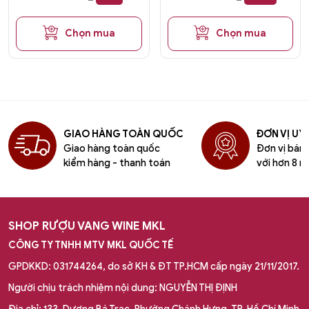
Chọn mua
Chọn mua
GIAO HÀNG TOÀN QUỐC
ĐƠN VỊ UY 
Giao hàng toàn quốc
Đơn vị bán l
kiểm hàng - thanh toán
với hơn 8 n
SHOP RƯỢU VANG WINE MKL
CÔNG TY TNHH MTV MKL QUỐC TẾ
GPDKKD: 031744264, do sở KH & ĐT TP.HCM cấp ngày 21/11/2017.
Người chịu trách nhiệm nội dung: NGUYỄN THỊ ĐỊNH
Địa chỉ: 133, Dương Bá Trạc, Phường Chánh Hưng, TP. Hồ Chí Minh