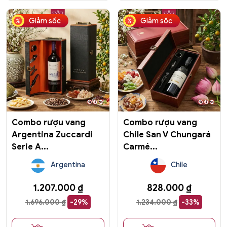
Giảm sốc
Giảm sốc
Combo rượu vang
Combo rượu vang
Argentina Zuccardi
Chile San V Chungará
Serie A...
Carmé...
Argentina
Chile
1.207.000
₫
828.000
₫
1.696.000
₫
-29%
1.234.000
₫
-33%