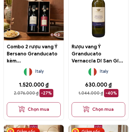
Combo 2 rượu vang Ý
Rượu vang Ý
Bersano Granducato
Granducato
kèm...
Vernaccia Di San Gi...
Italy
Italy
1.520.000
₫
630.000
₫
2.076.000
₫
-27%
1.044.000
₫
-40%
Chọn mua
Chọn mua
Sản
Giảm sốc
Giảm sốc