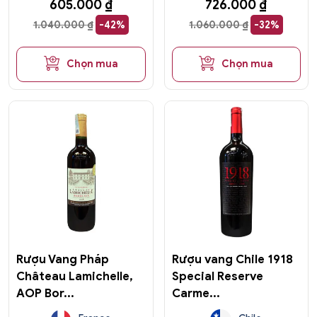
605.000
₫
726.000
₫
1.040.000
₫
-42%
1.060.000
₫
-32%
Chọn mua
Chọn mua
Rượu Vang Pháp
Rượu vang Chile 1918
Château Lamichelle,
Special Reserve
AOP Bor...
Carme...