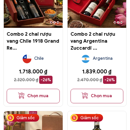
Combo 2 chai rượu
Combo 2 chai rượu
vang Chile 1918 Grand
vang Argentina
Re...
Zuccardi ...
Chile
Argentina
1.718.000
₫
1.839.000
₫
2.320.000
₫
-26%
2.470.000
₫
-26%
Chọn mua
Chọn mua
Giảm sốc
Giảm sốc