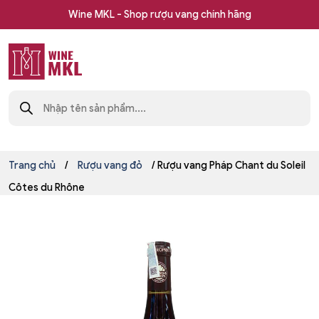
Skip
Wine MKL - Shop rượu vang chính hãng
to
content
Shop
Tìm
rượu
kiếm
sản
vang
phẩm
nhập
khẩu
Wine
Trang chủ
/
Rượu vang đỏ
/ Rượu vang Pháp Chant du Soleil
MKL
Côtes du Rhône