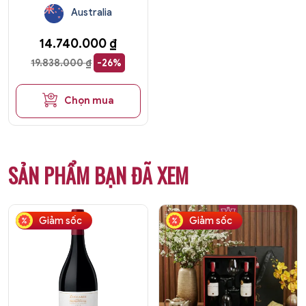
Australia
14.740.000
₫
19.838.000
₫
-26%
Chọn mua
SẢN PHẨM BẠN ĐÃ XEM
Giảm sốc
Giảm sốc