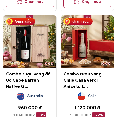
Chọn mua
Chọn mua
Giảm sốc
Giảm sốc
Combo rượu vang đỏ
Combo rượu vang
Úc Cape Barren
Chile Casa Verdi
Native G...
Aniceto L...
Australia
Chile
960.000
₫
1.120.000
₫
1.040.000
₫
-8%
1.540.000
₫
-27%