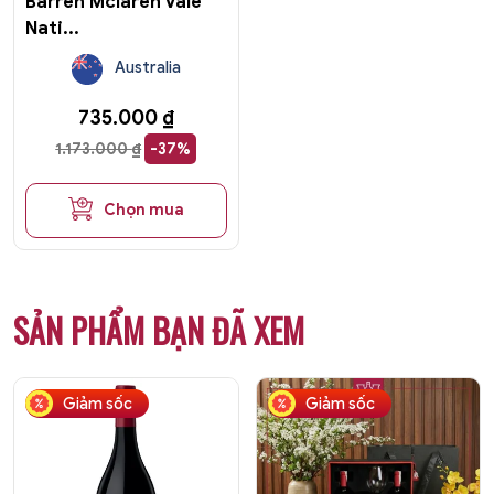
Barren Mclaren Vale
Nati...
Australia
735.000
₫
1.173.000
₫
-37%
Chọn mua
SẢN PHẨM BẠN ĐÃ XEM
Giảm sốc
Giảm sốc