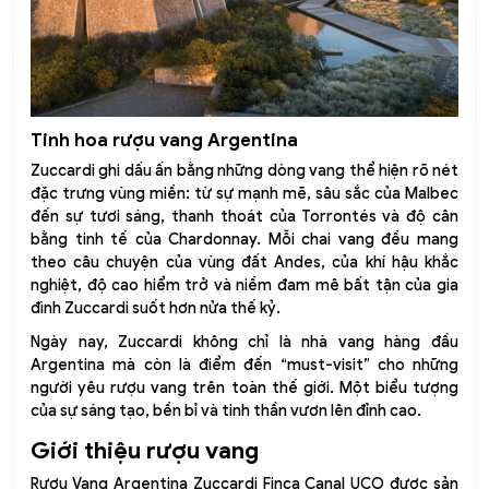
Tinh hoa rượu vang Argentina
Zuccardi ghi dấu ấn bằng những dòng vang thể hiện rõ nét
đặc trưng vùng miền: từ sự mạnh mẽ, sâu sắc của Malbec
đến sự tươi sáng, thanh thoát của Torrontés và độ cân
bằng tinh tế của Chardonnay. Mỗi chai vang đều mang
theo câu chuyện của vùng đất Andes, của khí hậu khắc
nghiệt, độ cao hiểm trở và niềm đam mê bất tận của gia
đình Zuccardi suốt hơn nửa thế kỷ.
Ngày nay, Zuccardi không chỉ là nhà vang hàng đầu
Argentina mà còn là điểm đến “must-visit” cho những
người yêu rượu vang trên toàn thế giới. Một biểu tượng
của sự sáng tạo, bền bỉ và tinh thần vươn lên đỉnh cao.
Giới thiệu rượu vang
Rượu Vang Argentina Zuccardi Finca Canal UCO được sản