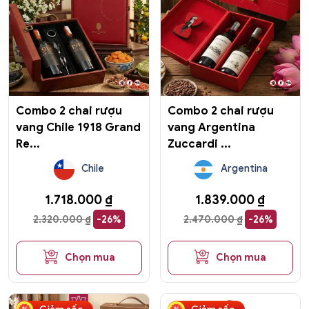
Combo 2 chai rượu
Combo 2 chai rượu
vang Chile 1918 Grand
vang Argentina
Re...
Zuccardi ...
Chile
Argentina
1.718.000
₫
1.839.000
₫
2.320.000
₫
-26%
2.470.000
₫
-26%
Chọn mua
Chọn mua