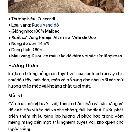
● Thương hiệu: Zuccardi
● Loại vang:
Rượu vang đỏ
● Giống nho: 100% Malbec
● Xuất xứ: Vùng Paraja, Altamira, Valle de Uco
● Nồng độ cồn: 14.5%
● Dung tích: 750ml
● Màu vang: Rượu có màu sắc đỏ đậm với sắc tím lãng mạn
Hương thơm
Rượu có hương nồng nàn tuyệt vời của các loại trái cây chín
như dâu tây, anh đào, mận và bổ sung cho nhau với các mùi
hương thảo mộc và khoáng chất tươi mát.
Mùi vị
Cấu trúc mùi vị tuyệt vời, tannin chắc chắn và cận bằng về
độ axit. Hậu vị kéo dài và nhẹ nhàng, full-bodied. Rượu phát
triển thêm nhiều tầng lớp hương vị phức hợp trong vòm
miệng mang đến một trải nghiệm tuyệt vời, khó quên cho
người uống.