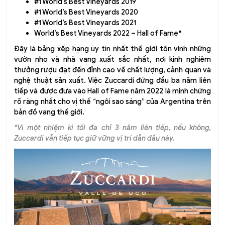
#1 World’s Best Vineyards 2019
#1 World’s Best Vineyards 2020
#1 World’s Best Vineyards 2021
World’s Best Vineyards 2022 – Hall of Fame*
Đây là bảng xếp hạng uy tín nhất thế giới tôn vinh những
vườn nho và nhà vang xuất sắc nhất, nơi kinh nghiệm
thưởng rượu đạt đến đỉnh cao về chất lượng, cảnh quan và
nghệ thuật sản xuất. Việc Zuccardi đứng đầu ba năm liên
tiếp và được đưa vào Hall of Fame năm 2022 là minh chứng
rõ ràng nhất cho vị thế “ngôi sao sáng” của Argentina trên
bản đồ vang thế giới.
*Vì một nhiệm kì tối đa chỉ 3 năm liên tiếp, nếu không,
Zuccardi vẫn tiếp tục giữ vững vị trí dẫn đầu này.