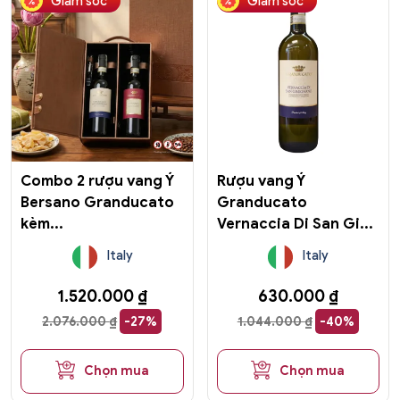
Giảm sốc
Giảm sốc
Combo 2 rượu vang Ý
Rượu vang Ý
Bersano Granducato
Granducato
kèm...
Vernaccia Di San Gi...
Italy
Italy
1.520.000
₫
630.000
₫
2.076.000
₫
-27%
1.044.000
₫
-40%
Chọn mua
Chọn mua