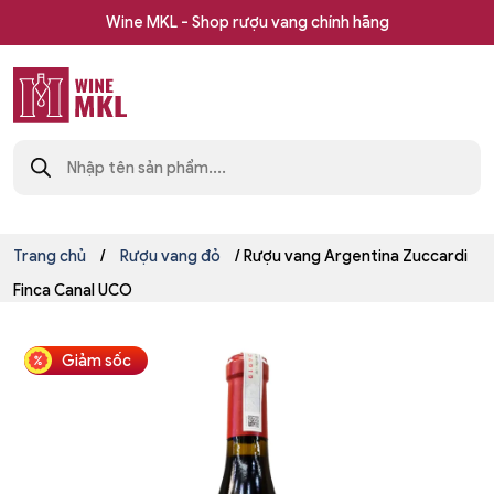
Skip
Wine MKL - Shop rượu vang chính hãng
to
content
Shop
Tìm
rượu
kiếm
sản
vang
phẩm
nhập
khẩu
Wine
Trang chủ
/
Rượu vang đỏ
/ Rượu vang Argentina Zuccardi
MKL
Finca Canal UCO
Giảm sốc