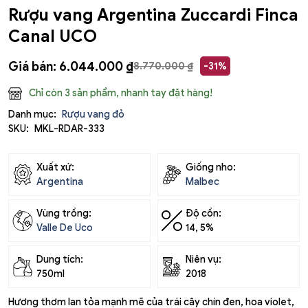
Rượu vang Argentina Zuccardi Finca
Canal UCO
Giá bán:
6.044.000
₫
8.770.000
₫
-31%
Chỉ còn 3 sản phẩm, nhanh tay đặt hàng!
Danh mục:
Rượu vang đỏ
SKU:
MKL-RDAR-333
Xuất xứ:
Giống nho:
Argentina
Malbec
Vùng trồng:
Độ cồn:
Valle De Uco
14, 5%
Dung tích:
Niên vụ:
750ml
2018
Hương thơm lan tỏa mạnh mẽ của trái cây chín đen, hoa violet,