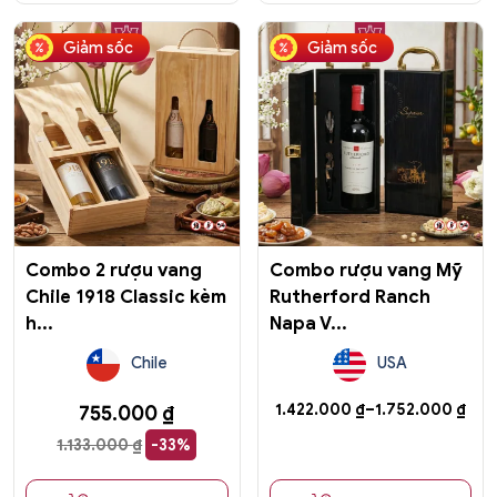
Sản
Giảm sốc
Giảm sốc
phẩm
này
có
nhiều
biến
thể.
Các
tùy
chọn
có
Combo 2 rượu vang
Combo rượu vang Mỹ
thể
Chile 1918 Classic kèm
Rutherford Ranch
được
h...
Napa V...
chọn
trên
Chile
USA
trang
sản
Khoảng
1.422.000
₫
–
1.752.000
₫
755.000
₫
phẩm
giá:
1.133.000
₫
-33%
từ
1.422.000 ₫