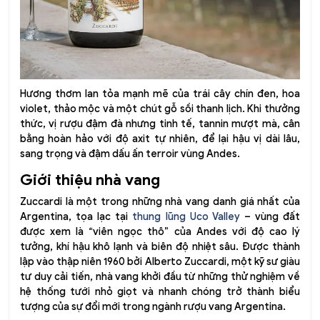
Hương thơm lan tỏa mạnh mẽ của trái cây chín đen, hoa
violet, thảo mộc và một chút gỗ sồi thanh lịch. Khi thưởng
thức, vị rượu đậm đà nhưng tinh tế, tannin mượt mà, cân
bằng hoàn hảo với độ axit tự nhiên, để lại hậu vị dài lâu,
sang trọng và đậm dấu ấn terroir vùng Andes.
Giới thiệu nhà vang
Zuccardi là một trong những nhà vang danh giá nhất của
Argentina, tọa lạc tại
thung lũng Uco Valley
– vùng đất
được xem là “viên ngọc thô” của Andes với độ cao lý
tưởng, khí hậu khô lạnh và biên độ nhiệt sâu. Được thành
lập vào thập niên 1960 bởi Alberto Zuccardi, một kỹ sư giàu
tư duy cải tiến, nhà vang khởi đầu từ những thử nghiệm về
hệ thống tưới nhỏ giọt và nhanh chóng trở thành biểu
tượng của sự đổi mới trong ngành rượu vang Argentina.