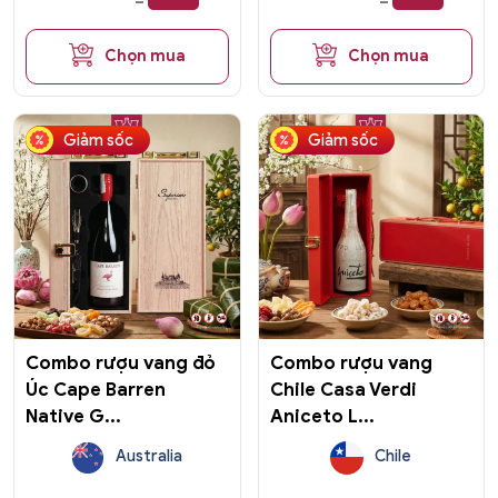
Chọn mua
Chọn mua
Giảm sốc
Giảm sốc
Combo rượu vang đỏ
Combo rượu vang
Úc Cape Barren
Chile Casa Verdi
Native G...
Aniceto L...
Australia
Chile