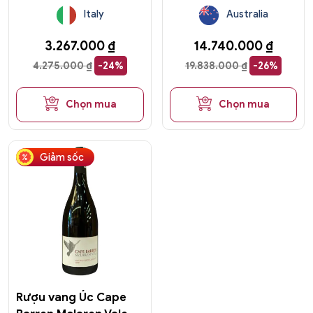
Italy
Australia
3.267.000
₫
14.740.000
₫
4.275.000
₫
-24%
19.838.000
₫
-26%
Chọn mua
Chọn mua
Giảm sốc
Rượu vang Úc Cape