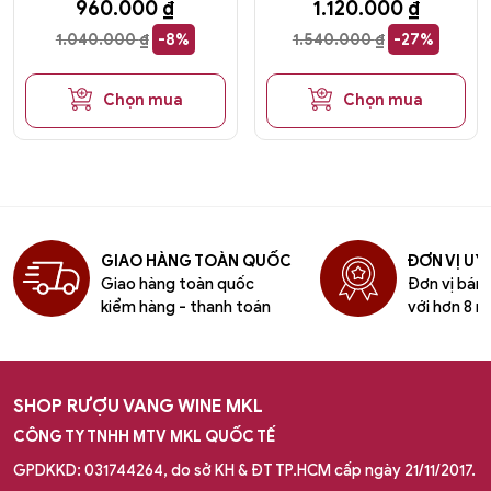
960.000
₫
1.120.000
₫
1.040.000
₫
-8%
1.540.000
₫
-27%
Chọn mua
Chọn mua
GIAO HÀNG TOÀN QUỐC
ĐƠN VỊ UY 
Giao hàng toàn quốc
Đơn vị bán l
kiểm hàng - thanh toán
với hơn 8 n
SHOP RƯỢU VANG WINE MKL
CÔNG TY TNHH MTV MKL QUỐC TẾ
GPDKKD: 031744264, do sở KH & ĐT TP.HCM cấp ngày 21/11/2017.