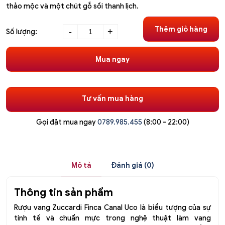
thảo mộc và một chút gỗ sồi thanh lịch.
Rượu
Thêm giỏ hàng
-
+
Số lượng:
vang
Argentina
Mua ngay
Zuccardi
Finca
Canal
UCO
Tư vấn mua hàng
số
lượng
Gọi đặt mua ngay
0789.985.455
(8:00 - 22:00)
Mô tả
Đánh giá (0)
Thông tin sản phẩm
Rượu vang Zuccardi Finca Canal Uco là biểu tượng của sự
tinh tế và chuẩn mực trong nghệ thuật làm vang