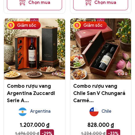
đến
Chọn mua
Chọn mua
1.752.000 ₫
Giảm sốc
Giảm sốc
Combo rượu vang
Combo rượu vang
Argentina Zuccardi
Chile San V Chungará
Serie A...
Carmé...
Argentina
Chile
1.207.000
₫
828.000
₫
1.696.000
₫
-29%
1.234.000
₫
-33%