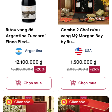
Rượu vang đỏ
Combo 2 Chai rượu
Argentina Zuccardi
vang Mỹ Morgan Bay
Finca Pied...
by Ru...
Argentina
USA
12.100.000
₫
1.500.000
₫
15.180.000
₫
-20%
2.035.000
₫
-26%
Chọn mua
Chọn mua
Giảm sốc
Giảm sốc