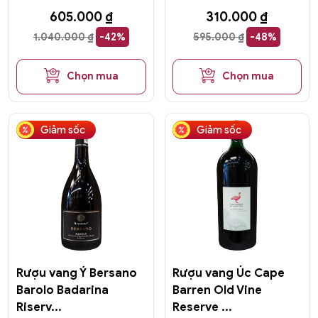
605.000
₫
310.000
₫
1.040.000
₫
-42%
595.000
₫
-48%
Chọn mua
Chọn mua
Giảm sốc
Giảm sốc
Rượu vang Ý Bersano
Rượu vang Úc Cape
Barolo Badarina
Barren Old Vine
Riserv...
Reserve ...