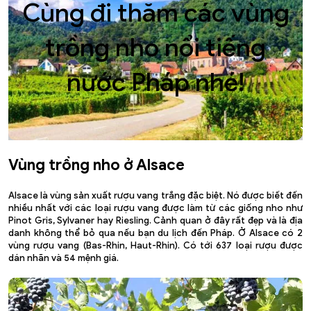
Cùng đi thăm các vùng
trồng nho nổi tiếng
nước Pháp nhé!
Vùng trồng nho ở Alsace
Alsace là vùng sản xuất rượu vang trắng đặc biệt. Nó được biết đến
nhiều nhất với các loại rượu vang được làm từ các giống nho như
Pinot Gris, Sylvaner hay Riesling. Cảnh quan ở đây rất đẹp và là địa
danh không thể bỏ qua nếu bạn du lịch đến Pháp. Ở Alsace có 2
vùng rượu vang (Bas-Rhin, Haut-Rhin). Có tới 637 loại rượu được
dán nhãn và 54 mệnh giá.