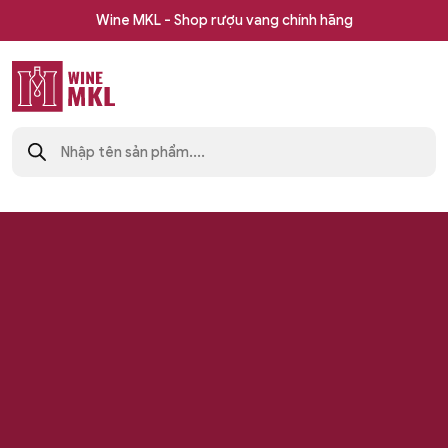
Skip
Wine MKL - Shop rượu vang chính hãng
to
content
Shop
Tìm
rượu
kiếm
sản
vang
phẩm
nhập
khẩu
Wine
MKL