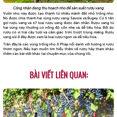
Công nhân đang thu hoạch nho để sản xuất rượu vang
Vườn nho này được tạo thành từ nhiều mảnh đất nhỏ trồng nho.
Nó được chia thành hai vùng rượu vang: Savoie và Bugey. Có 5 tên
gọi rượu vang và 67 loại rượu vang được dán nhãn. Rượu vang từ
hai vùng này thường có nồng độ cồn nhẹ và dễ tiêu hóa. Bởi do
rượu có vị trái cây tươi và cảm giác trơn trượt trong miệng. Rượu
vang sủi ở đây được xem là loại rượu ngon và dễ tiêu hóa.
Trên đây là các vùng trồng nho ở Pháp nổi danh với hương vị rượu
thơm ngon. Nếu bạn muốn tìm hiểu thêm về rượu hãy tham khảo
thêm các bài viết khác tại chuyên mục của chúng tôi.
BÀI VIẾT LIÊN QUAN: