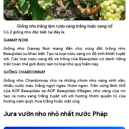
Giống nho trắng làm rượu vang trắng hoặc vang nổ
Có 2 giống nho đặc biệt tại đây là:
GAMAY NOIR
Giống nho Gamay Noir mang đến cho vùng đất trồng nho
Beaujolais sự khác biệt. Tạo ra loại rượu vang có độ tinh khiết tuyệt
vời. Các loại rượu vang đỏ và hồng của Beaujolais có danh tiếng
trên toàn thế giới được làm từ loại nho quý hiếm này.
GIỐNG CHARDONNAY
Giống nho Chardonnay cho ra những chùm nho vàng xinh xắn,
nhiều nước màu trắng ngọt ngào thơm ngon. Trên vùng lãnh thổ
của AOP Beaujolais và AOP Beaujolais Villages, nho vàng của nó
tạo ra rượu vang trắng tuyệt vời với hương thơm quyến rũ của
hương cam quýt, hoa trắng hoặc mật ong.
Jura vườn nho nhỏ nhất nước Pháp