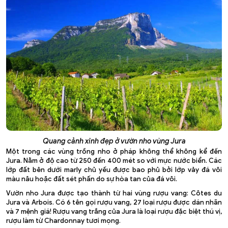
Quang cảnh xinh đẹp ở vườn nho vùng Jura
Một trong các vùng trồng nho ở pháp không thể không kể đến
Jura. Nằm ở độ cao từ 250 đến 400 mét so với mực nước biển. Các
lớp đất bên dưới marly chủ yếu được bao phủ bởi lớp vảy đá vôi
màu nâu hoặc đất sét phấn do sự hòa tan của đá vôi.
Vườn nho Jura được tạo thành từ hai vùng rượu vang: Côtes du
Jura và Arbois. Có 6 tên gọi rượu vang, 27 loại rượu được dán nhãn
và 7 mệnh giá! Rượu vang trắng của Jura là loại rượu đặc biệt thú vị,
rượu làm từ Chardonnay tươi mọng.