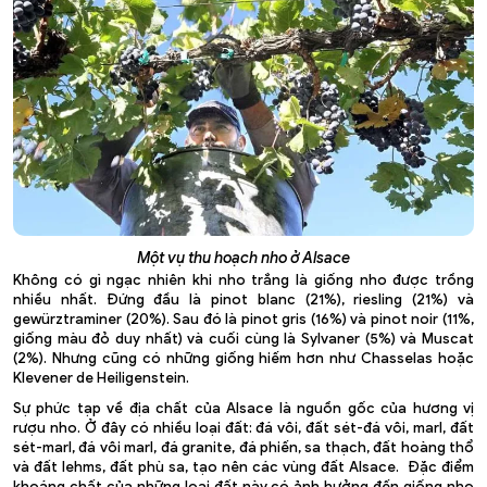
Một vụ thu hoạch nho ở Alsace
Không có gì ngạc nhiên khi nho trắng là giống nho được trồng
nhiều nhất. Đứng đầu là pinot blanc (21%), riesling (21%) và
gewürztraminer (20%). Sau đó là pinot gris (16%) và pinot noir (11%,
giống màu đỏ duy nhất) và cuối cùng là Sylvaner (5%) và Muscat
(2%). Nhưng cũng có những giống hiếm hơn như Chasselas hoặc
Klevener de Heiligenstein.
Sự phức tạp về địa chất của Alsace là nguồn gốc của hương vị
rượu nho. Ở đây có nhiều loại đất: đá vôi, đất sét-đá vôi, marl, đất
sét-marl, đá vôi marl, đá granite, đá phiến, sa thạch, đất hoàng thổ
và đất lehms, đất phù sa, tạo nên các vùng đất Alsace. Đặc điểm
khoáng chất của những loại đất này có ảnh hưởng đến giống nho