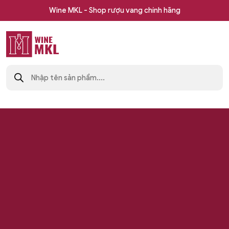
Skip
Wine MKL - Shop rượu vang chính hãng
to
content
Shop
Tìm
rượu
kiếm
sản
vang
phẩm
nhập
khẩu
Wine
MKL