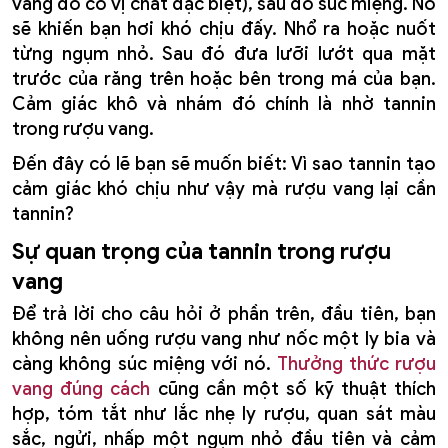
vang đỏ có vị chát đặc biệt), sau đó súc miệng. Nó
sẽ khiến bạn hơi khó chịu đấy. Nhổ ra hoặc nuốt
từng ngụm nhỏ. Sau đó đưa lưỡi lướt qua mặt
trước của răng trên hoặc bên trong má của bạn.
Cảm giác khô và nhám đó chính là nhờ tannin
trong rượu vang.
Đến đây có lẽ bạn sẽ muốn biết: Vì sao tannin tạo
cảm giác khó chịu như vậy mà rượu vang lại cần
tannin?
Sự quan trọng của tannin trong rượu
vang
Để trả lời cho câu hỏi ở phần trên, đầu tiên, bạn
không nên uống rượu vang như nốc một ly bia và
càng không súc miệng với nó.
Thưởng thức rượu
vang đúng cách
cũng cần một số kỹ thuật thích
hợp, tóm tắt như lắc nhẹ ly rượu, quan sát màu
sắc, ngửi, nhấp một ngụm nhỏ đầu tiên và cảm