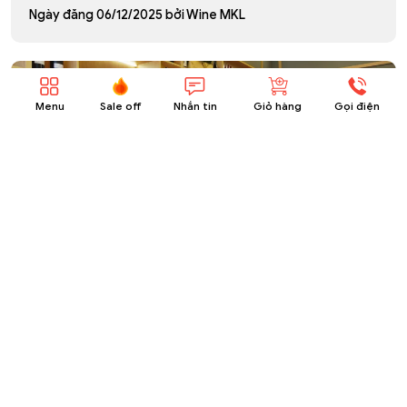
Ngày đăng
06/12/2025
bởi
Wine MKL
Menu
Sale off
Nhắn tin
Giỏ hàng
Gọi điện
Mua rượu vang nhập khẩu chính hãng ở TP.HCM
– chọn nơi uy tín để yên tâm thưởng thức
Ngày đăng
26/11/2025
bởi
Wine MKL