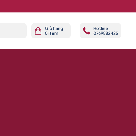
Giỏ hàng
Hotline
0
item
0769882425