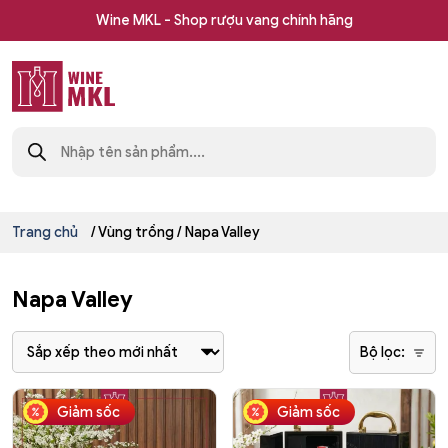
Skip
Wine MKL - Shop rượu vang chính hãng
to
content
Shop
Tìm
rượu
kiếm
sản
vang
phẩm
nhập
khẩu
Wine
Trang chủ
/ Vùng trồng / Napa Valley
MKL
Napa Valley
Bộ lọc:
Sản
Giảm sốc
Giảm sốc
phẩm
này