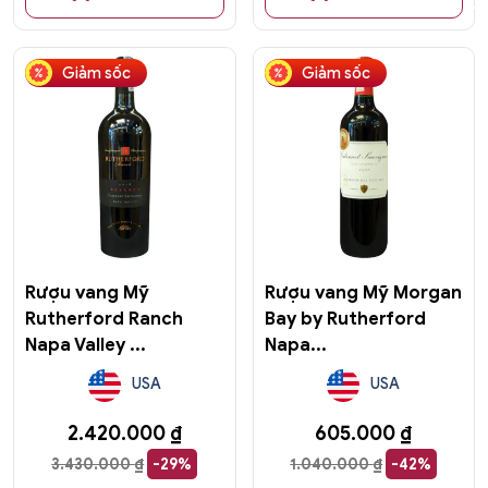
Giảm sốc
Giảm sốc
Rượu vang Mỹ
Rượu vang Mỹ Morgan
Rutherford Ranch
Bay by Rutherford
Napa Valley ...
Napa...
USA
USA
2.420.000
₫
605.000
₫
3.430.000
₫
-29%
1.040.000
₫
-42%