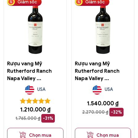
Giảm sốc
Giảm sốc
Rượu vang Mỹ
Rượu vang Mỹ
Rutherford Ranch
Rutherford Ranch
Napa Valley ...
Napa Valley ...
USA
USA
1.540.000
₫
1.210.000
₫
2.270.000
₫
-32%
1.765.000
₫
-31%
Chọn mua
Chọn mua