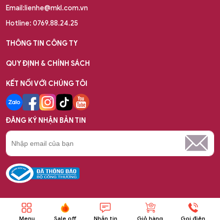
Email:lienhe@mkl.com.vn
Hotline: 0769.88.24.25
THÔNG TIN CÔNG TY
QUY ĐỊNH & CHÍNH SÁCH
KẾT NỐI VỚI CHÚNG TÔI
ĐĂNG KÝ NHẬN BẢN TIN
Copyright © 2023 Bản quyền thuộc về Công ty TNHH MTV MKL
Quốc Tế.
Menu
Sale off
Nhắn tin
Giỏ hàng
Gọi điện