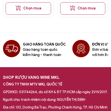
Chọn mua
Chọn mua
GIAO HÀNG TOÀN QUỐC
ĐƠN VỊ UY 
Giao hàng toàn quốc
Đơn vị bán l
kiểm hàng - thanh toán
với hơn 8 n
SHOP RƯỢU VANG WINE MKL
CÔNG TY TNHH MTV MKL QUỐC TẾ
GPDKKD: 031744264, do sở KH & ĐT TP.HCM cấp ngày 21/11/2017.
Người chịu trách nhiệm nội dung: NGUYỄN THỊ ĐỊNH
Địa chỉ: 133, Dương Bá Trạc, Phường Chánh Hưng, TP. Hồ Chí Minh