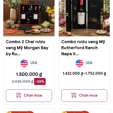
có
nhiều
biến
thể.
Các
tùy
chọn
có
Combo 2 Chai rượu
Combo rượu vang Mỹ
thể
vang Mỹ Morgan Bay
Rutherford Ranch
được
by Ru...
Napa V...
chọn
trên
USA
USA
trang
sản
Khoảng
1.422.000
₫
–
1.752.000
₫
1.500.000
₫
phẩm
giá:
2.035.000
₫
-26%
từ
1.422.000 ₫
đến
Chọn mua
Chọn mua
1.752.000 ₫