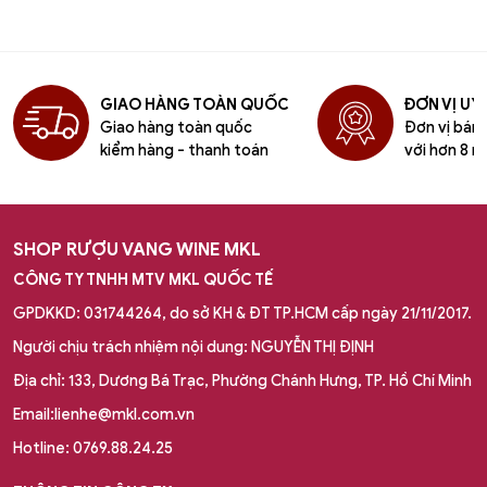
GIAO HÀNG TOÀN QUỐC
ĐƠN VỊ UY 
Giao hàng toàn quốc
Đơn vị bán l
kiểm hàng - thanh toán
với hơn 8 n
SHOP RƯỢU VANG WINE MKL
CÔNG TY TNHH MTV MKL QUỐC TẾ
GPDKKD: 031744264, do sở KH & ĐT TP.HCM cấp ngày 21/11/2017.
Người chịu trách nhiệm nội dung: NGUYỄN THỊ ĐỊNH
Địa chỉ: 133, Dương Bá Trạc, Phường Chánh Hưng, TP. Hồ Chí Minh
Email:lienhe@mkl.com.vn
Hotline: 0769.88.24.25