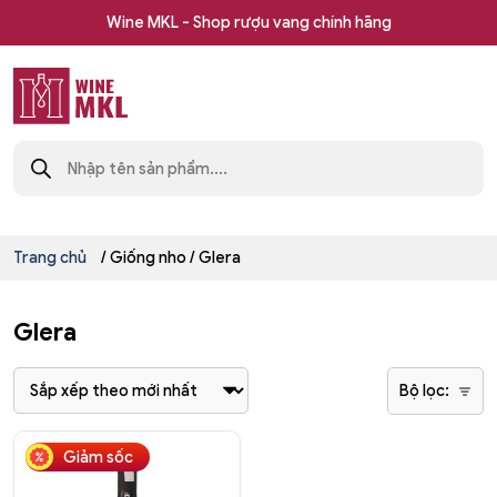
Skip
Wine MKL - Shop rượu vang chính hãng
to
content
Shop
Tìm
rượu
kiếm
sản
vang
phẩm
nhập
khẩu
Wine
Trang chủ
/ Giống nho / Glera
MKL
Glera
Bộ lọc:
Giảm sốc