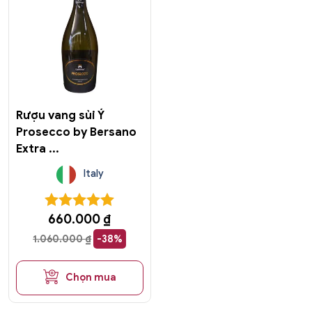
Rượu vang sủi Ý
Prosecco by Bersano
Extra ...
Italy
660.000
₫
1.060.000
₫
-38%
Chọn mua